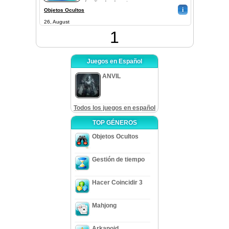
familia, desde entonces
descubrió que...
i
Objetos Ocultos
26, August
1
Juegos en Español
ANVIL
Todos los juegos en español
TOP GÉNEROS
Objetos Ocultos
Gestión de tiempo
Hacer Coincidir 3
Mahjong
Arkanoid