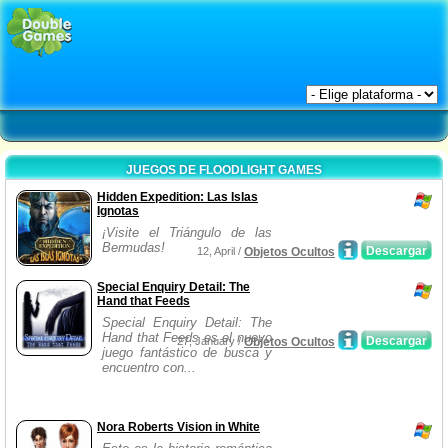
JUEGOS DE FLOODLIGHT GAMES
Hidden Expedition: Las Islas
Ignotas
¡Visite el Triángulo de las
Bermudas!
Descargar
12, April /
Objetos Ocultos
Special Enquiry Detail: The
Hand that Feeds
Special Enquiry Detail: The
Hand that Feeds es el nuevo
Descargar
27, January /
Objetos Ocultos
juego fantástico de busca y
encuentro con...
Nora Roberts Vision in White