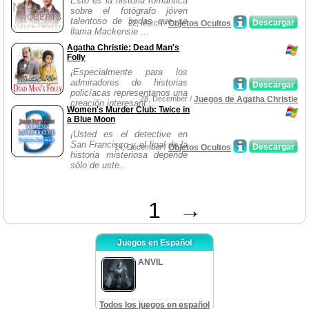
Esto es la historia romántica
sobre el fotógrafo jóven
talentoso de bodas que se
Descargar
22, March /
Objetos Ocultos
llama Mackensie ...
Agatha Christie: Dead Man's
Folly
¡Especialmente para los
admiradores de historias
Descargar
policíacas representanos una
28, December /
Juegos de Agatha Christie
creación interesant...
Women's Murder Club: Twice in
a Blue Moon
¡Usted es el detective en
San Francisco y el final de la
Descargar
14, December /
Objetos Ocultos
historia misteriosa depende
sólo de uste...
1
→
Juegos en Español
ANVIL
Todos los juegos en español