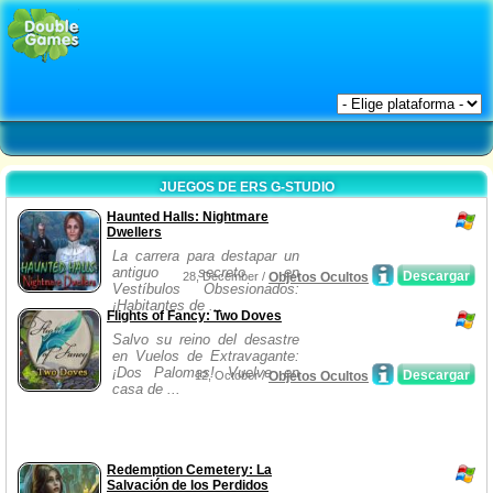
JUEGOS DE ERS G-STUDIO
Haunted Halls: Nightmare
Dwellers
La carrera para destapar un
antiguo secreto en
Descargar
28, December /
Objetos Ocultos
Vestíbulos Obsesionados:
¡Habitantes de ...
Flights of Fancy: Two Doves
Salvo su reino del desastre
en Vuelos de Extravagante:
¡Dos Palomas! Vuelve en
Descargar
12, October /
Objetos Ocultos
casa de ...
Redemption Cemetery: La
Salvación de los Perdidos