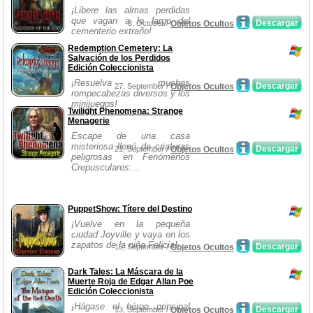
¡Libere las almas perdidas
que vagan a lo largo del
Descargar
8, October /
Objetos Ocultos
cementerio extraño!
Redemption Cemetery: La
Salvación de los Perdidos
Edición Coleccionista
¡Resuelva muchos
Descargar
27, September /
Objetos Ocultos
rompecabezas diversos y los
minijuegos!
Twilight Phenomena: Strange
Menagerie
Escape de una casa
misteriosa llenó de criaturas
Descargar
21, September /
Objetos Ocultos
peligrosas en Fenómenos
Crepusculares:...
PuppetShow: Títere del Destino
¡Vuelve en la pequeña
ciudad Joyville y vaya en los
zapatos de la niña Felicia!
Descargar
15, September /
Objetos Ocultos
Dark Tales: La Máscara de la
Muerte Roja de Edgar Allan Poe
Edición Coleccionista
¡Hágase el héroe principal
Descargar
13, September /
Objetos Ocultos