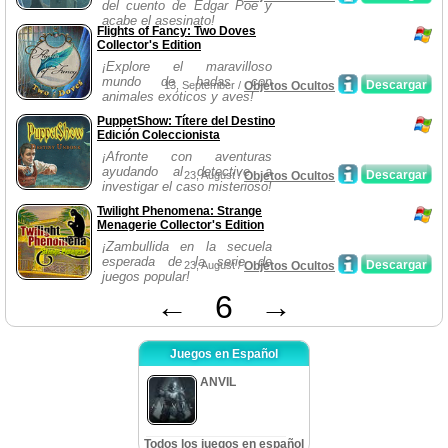
del cuento de Edgar Poe y
acabe el asesinato!
Flights of Fancy: Two Doves
Collector's Edition
¡Explore el maravilloso
mundo de hadas con
Descargar
13, September /
Objetos Ocultos
animales exóticos y aves!
PuppetShow: Títere del Destino
Edición Coleccionista
¡Afronte con aventuras
ayudando al detective a
Descargar
23, August /
Objetos Ocultos
investigar el caso misterioso!
Twilight Phenomena: Strange
Menagerie Collector's Edition
¡Zambullida en la secuela
esperada de la serie de
Descargar
23, August /
Objetos Ocultos
juegos popular!
←
6
→
Juegos en Español
ANVIL
Todos los juegos en español