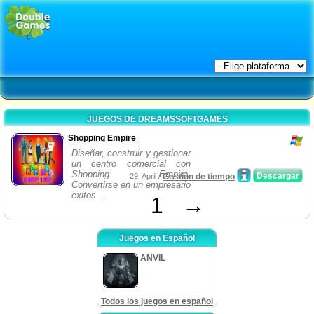
JUEGOS DE DREAMSSOFTGAMES
Shopping Empire
Diseñar, construir y gestionar
un centro comercial con
Shopping Empire.
Descargar
29, April /
Gestión de tiempo
Convertirse en un empresario
exitos...
1
→
Juegos en Español
ANVIL
Todos los juegos en español