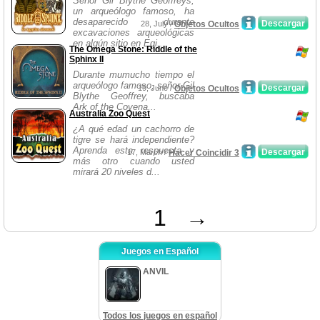
Señor Gil Blythe Geoffreys,
un arqueólogo famoso, ha
desaparecido durante
Descargar
28, July /
Objetos Ocultos
excavaciones arqueológicas
en algún sitio en Egi...
The Omega Stone: Riddle of the
Sphinx II
Durante mumucho tiempo el
arqueólogo famoso, señor Gil
Descargar
19, June /
Objetos Ocultos
Blythe Geoffrey, buscaba
Ark of the Covena...
Australia Zoo Quest
¿A qué edad un cachorro de
tigre se hará independiente?
Aprenda esta respuesta y
Descargar
17, March /
Hacer Coincidir 3
más otro cuando usted
mirará 20 niveles d...
1
→
Juegos en Español
ANVIL
Todos los juegos en español