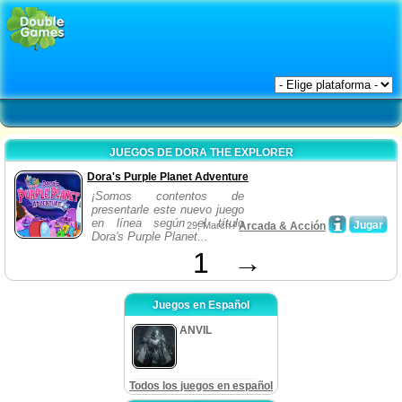
JUEGOS DE DORA THE EXPLORER
Dora's Purple Planet Adventure
¡Somos contentos de
presentarle este nuevo juego
en línea según el título
Jugar
29, March /
Arcada & Acción
Dora's Purple Planet...
1
→
Juegos en Español
ANVIL
Todos los juegos en español