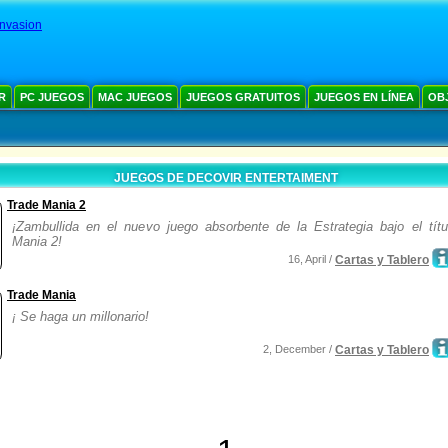
Invasion
R
PC JUEGOS
MAC JUEGOS
JUEGOS GRATUITOS
JUEGOS EN LÍNEA
OB
JUEGOS DE DECOVIR ENTERTAIMENT
Trade Mania 2
¡Zambullida en el nuevo juego absorbente de la Estrategia bajo el títu
Mania 2!
16, April /
Cartas y Tablero
Trade Mania
¡ Se haga un millonario!
2, December /
Cartas y Tablero