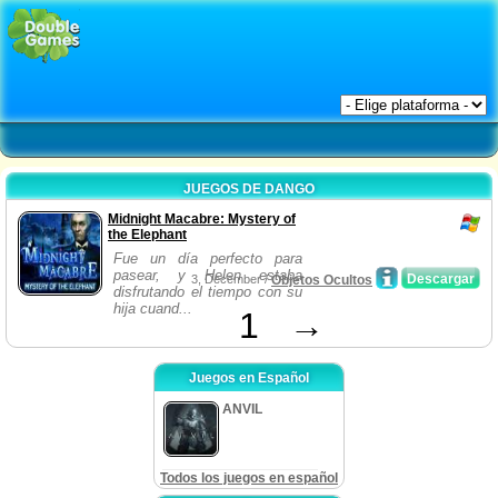
JUEGOS DE DANGO
Midnight Macabre: Mystery of
the Elephant
Fue un día perfecto para
pasear, y Helen estaba
Descargar
3, December /
Objetos Ocultos
disfrutando el tiempo con su
hija cuand...
1
→
Juegos en Español
ANVIL
Todos los juegos en español