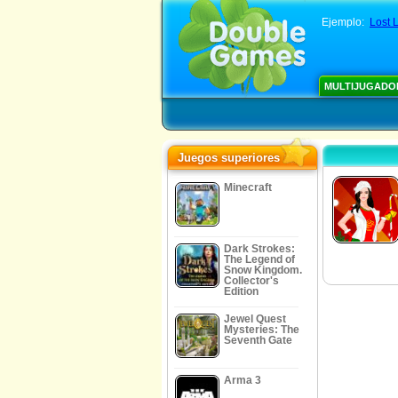
Ejemplo:
Lost 
MULTIJUGADO
Juegos superiores
Minecraft
Dark Strokes:
The Legend of
Snow Kingdom.
Collector's
Edition
Jewel Quest
Mysteries: The
Seventh Gate
Arma 3