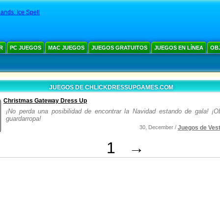
Lands: Ice Spell
R
PC JUEGOS
MAC JUEGOS
JUEGOS GRATUITOS
JUEGOS EN LÍNEA
OB
JUEGOS DE CHLICKDRESSUPGAMES.COM
Christmas Gateway Dress Up
¡No perda una posibilidad de encontrar la Navidad estando de gala! ¡Ob
guardarropa!
30, December /
Juegos de Vest
1
→