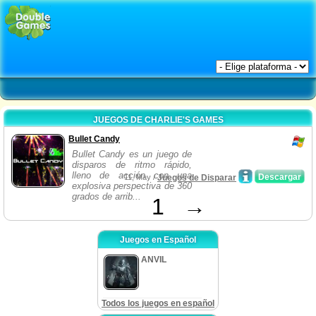
JUEGOS DE CHARLIE'S GAMES
Bullet Candy
Bullet Candy es un juego de
disparos de ritmo rápido,
lleno de acción con una
Descargar
11, May /
Juegos de Disparar
explosiva perspectiva de 360
grados de arrib...
1
→
Juegos en Español
ANVIL
Todos los juegos en español