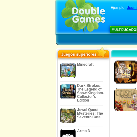
Ejemplo:
Journ
MULTIJUGADO
Juegos superiores
Minecraft
Dark Strokes:
The Legend of
Snow Kingdom.
Collector's
Edition
Jewel Quest
Mysteries: The
Seventh Gate
Arma 3