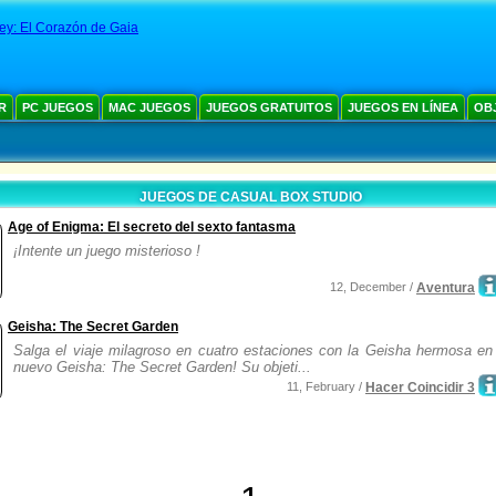
ey: El Corazón de Gaia
R
PC JUEGOS
MAC JUEGOS
JUEGOS GRATUITOS
JUEGOS EN LÍNEA
OB
JUEGOS DE CASUAL BOX STUDIO
Age of Enigma: El secreto del sexto fantasma
¡Intente un juego misterioso !
12, December /
Aventura
Geisha: The Secret Garden
Salga el viaje milagroso en cuatro estaciones con la Geisha hermosa en 
nuevo Geisha: The Secret Garden! Su objeti...
11, February /
Hacer Coincidir 3