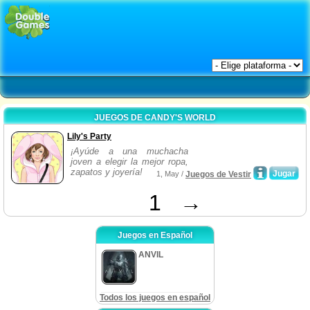
JUEGOS DE CANDY'S WORLD
Lily's Party
¡Ayúde a una muchacha
joven a elegir la mejor ropa,
zapatos y joyería!
Jugar
1, May /
Juegos de Vestir
1
→
Juegos en Español
ANVIL
Todos los juegos en español