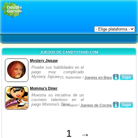
JUEGOS DE CANDYSTAND.COM
Mystery Jigsaw
Pruebe sus habilidades en el
juego muy complicado
Mystery Jigsaw.
Jugar
23, September /
Juegos en línea
Momma's Diner
Muestra su iniciativa de un
cocinero talentoso en el
juego Momma's Diner.
Jugar
30, August /
Juegos de Cocina
1
→