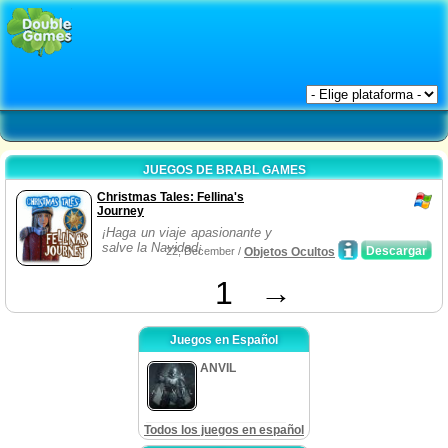
JUEGOS DE BRABL GAMES
Christmas Tales: Fellina's
Journey
¡Haga un viaje apasionante y
salve la Navidad¡
Descargar
22, December /
Objetos Ocultos
1
→
Juegos en Español
ANVIL
Todos los juegos en español