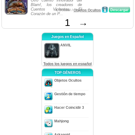
Otro cuento innovador del
Blam!, los creadores de
Cuentos Violentos: El
Descargar
4, October /
Objetos Ocultos
Corazón de un P...
1
→
Juegos en Español
ANVIL
Todos los juegos en español
TOP GÉNEROS
Objetos Ocultos
Gestión de tiempo
Hacer Coincidir 3
Mahjong
Arkanoid