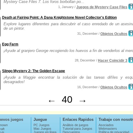
Mystery Case Files 7. Los foros borbollan po...
1, January /
Juegos de Mystery Case Files
Death at Fairing Point: A Dana Knightstone Novel Collector's Edition
Explore lugares diferentes para descubrir el caso enredado de un asesin
de un pintor.
31, December /
Objetos Ocultos
Egg Farm
¡Ayude al granjero George recogiendo los huevos a fin de venderlos al mer
28, December /
Hacer Coincidir 3
Slingo Mystery 2: The Golden Escape
¡Ayude a Maggie encontrar la solución de las tareas difíles y esqu
desagrados!
16, December /
Objetos Ocultos
←
40
→
evos juegos
Juegue
Enlaces Rapidos
Trabaje con nosot
nown
PC Juegos
Análisis de juegos
Asociados
Mac Juegos
Tutorial para Juegos
Webmasters
aft
Juegos en línea
Descuentos
Política de privacidad
VIL