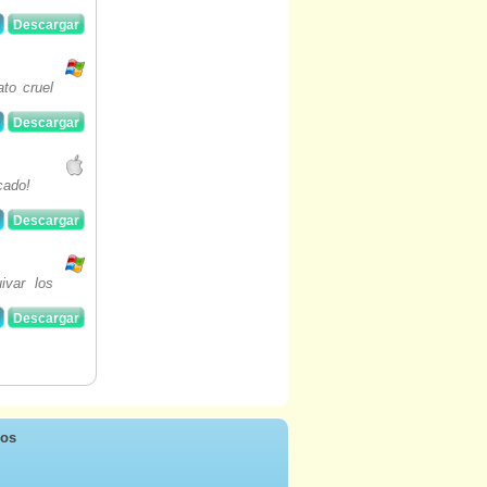
Descargar
ato cruel
Descargar
cado!
Descargar
ivar los
Descargar
ros