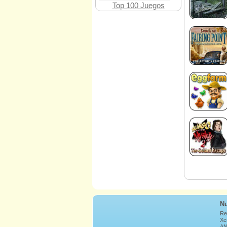
Top 100 Juegos
Nu
Re
Xcr
AN