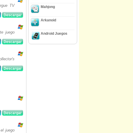
argue TV
Mahjong
Descargar
Arkanoid
te juego
Android Juegos
Descargar
lector's
Descargar
Descargar
el juego