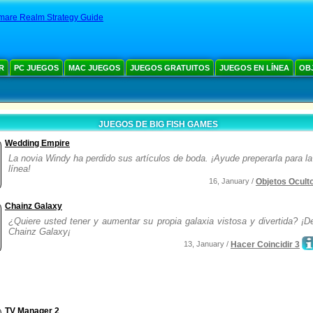
mare Realm Strategy Guide
R
PC JUEGOS
MAC JUEGOS
JUEGOS GRATUITOS
JUEGOS EN LÍNEA
OB
JUEGOS DE BIG FISH GAMES
Wedding Empire
La novia Windy ha perdido sus artículos de boda. ¡Ayude preperarla para l
línea!
16, January /
Objetos Ocult
Chainz Galaxy
¿Quiere usted tener y aumentar su propia galaxia vistosa y divertida? ¡
Chainz Galaxy¡
13, January /
Hacer Coincidir 3
TV Manager 2