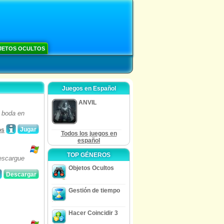
JETOS OCULTOS
Juegos en Español
ANVIL
a boda en
Jugar
os
Todos los juegos en
español
TOP GÉNEROS
Descargue
Objetos Ocultos
Descargar
Gestión de tiempo
Hacer Coincidir 3