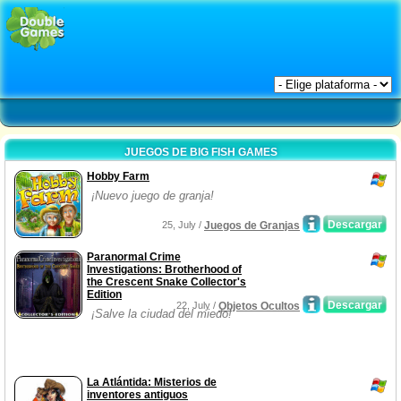
JUEGOS DE BIG FISH GAMES
Hobby Farm
¡Nuevo juego de granja!
Descargar
25, July /
Juegos de Granjas
Paranormal Crime
Investigations: Brotherhood of
the Crescent Snake Collector's
Edition
Descargar
22, July /
Objetos Ocultos
¡Salve la ciudad del miedo!
La Atlántida: Misterios de
inventores antiguos