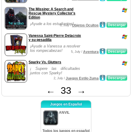
The Missing: A Search and
Rescue Mystery Collector's
Edition
¡Ayude a los estudiantes!
Descargar
8, July /
Objetos Ocultos
Vanessa Saint-Pierre Delacroix
y su pesadilla
¡Ayude a Vanessa a resolver
los rompecabezas!
Descargar
5, July /
Aventura
Sparky Vs. Glutters
¡ Supere las dificultades
juntos con Sparky!
Descargar
2, July /
Juegos Estilo Zuma
←
33
→
Juegos en Español
ANVIL
Todos los juegos en español