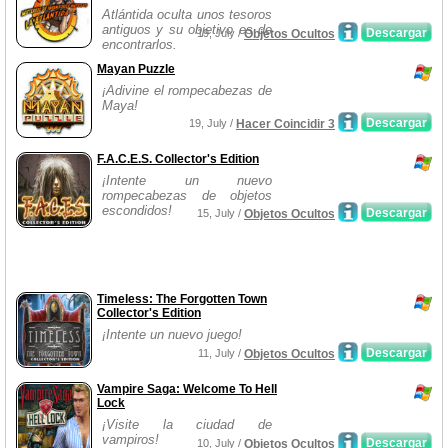
Atlántida oculta unos tesoros
antiguos y su objetivo es de
Descargar
19, July /
Objetos Ocultos
encontrarlos.
Mayan Puzzle
¡Adivine el rompecabezas de
Maya!
Descargar
19, July /
Hacer Coincidir 3
F.A.C.E.S. Collector's Edition
¡Intente un nuevo
rompecabezas de objetos
escondidos!
Descargar
15, July /
Objetos Ocultos
Timeless: The Forgotten Town
Collector's Edition
¡Intente un nuevo juego!
Descargar
11, July /
Objetos Ocultos
Vampire Saga: Welcome To Hell
Lock
¡Visite la ciudad de
vampiros!
Descargar
10, July /
Objetos Ocultos