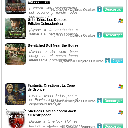
Coleccionista
¡Explore las profundidades
Descargar
26, October /
Objetos Ocultos
del océano y revele todos
sus secretos!
Grim Tales: Los Deseos
Edición Coleccionista
¡Ayude a la muchacha a
salvar a su pequeño sobrino!
Descargar
21, October /
Objetos Ocultos
Bewitched Doll Near the House
¡Ayúde a Su viejo buen
amigo en el nuevo juego
interesante y provocativo!
Jugar
13, October /
Objetos Ocultos
Fantastic Creations: La Casa
de Bronce
¡Use la ayuda de las puntas
de Edwin elegante y haga el
Descargar
13, October /
Objetos Ocultos
dispositivo trabajar!
Sherlock Holmes contra Jack
el Destripador
¡Ayude a Sherlock Holmes
famoso a agarrar al asesino
Descargar
10, October /
Aventura