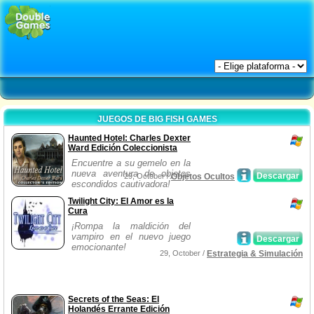
JUEGOS DE BIG FISH GAMES
Haunted Hotel: Charles Dexter
Ward Edición Coleccionista
Encuentre a su gemelo en la
nueva aventura de objetos
Descargar
29, October /
Objetos Ocultos
escondidos cautivadora!
Twilight City: El Amor es la
Cura
¡Rompa la maldición del
vampiro en el nuevo juego
Descargar
emocionante!
29, October /
Estrategia & Simulación
Secrets of the Seas: El
Holandés Errante Edición