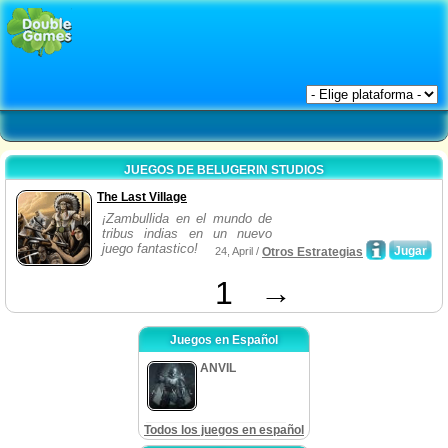
JUEGOS DE BELUGERIN STUDIOS
The Last Village
¡Zambullida en el mundo de
tribus indias en un nuevo
juego fantastico!
Jugar
24, April /
Otros Estrategias
1
→
Juegos en Español
ANVIL
Todos los juegos en español