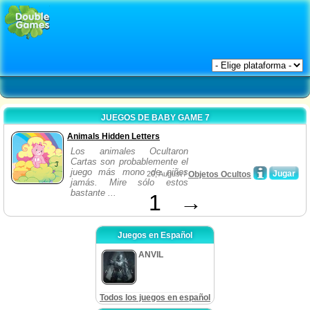
JUEGOS DE BABY GAME 7
Animals Hidden Letters
Los animales Ocultaron
Cartas son probablemente el
juego más mono de niños
Jugar
20, August /
Objetos Ocultos
jamás. Mire sólo estos
bastante ...
1
→
Juegos en Español
ANVIL
Todos los juegos en español