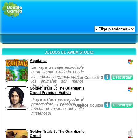
JUEGOS DE AWEM STUDIO
Aquitania
Se vaya un viaje inolvidable
a un tiempo olvidado donde
los árboles son más altos y
Descargar
22, May /
Hacer Coincidir 3
los animales son menos
tímidos, si sól...
Golden Trails 3: The Guardian's
Creed Premium Edition
¡Vaya a París para ayudar al
protagonista principal a
Descargar
31, October /
Objetos Ocultos
revelar el misterio del sello
misterioso!
Golden Trails 3: The Guardian's
Creed