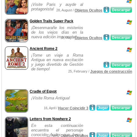
¡Visite Paris y auyde al
protagonista!
Descargar
28, August /
Objetos Ocultos
Golden Trails Super Pack
¡Desenmarañe los misterios
de los viejos días en la
nueva edición imponente!
Descargar
9, May /
Objetos Ocultos
Ancient Rome 2
¡Tome un viaje a Roma
Antigua en nueva excitación
y juego divertido de Gestión
Descargar
de tiempo!
25, February /
Juegos de construcción
Cradle of Egypt
¡Visite Roma Antigua!
Jugar
Descargar
16, April /
Hacer Coincidir 3
Letters from Nowhere 2
En esta continuación
encuentra el personaje
conocido Audry que busca
Jugar
Descargar
11, April /
Objetos Ocultos