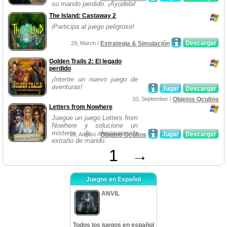
su marido perdido. ¡Ayudela!
The Island: Castaway 2
iParticipa al juego peligroso!
Descargar
29, March /
Estrategia & Simulación
Golden Trails 2: El legado
perdido
¡Intente un nuevo juego de
aventuras!
Jugar
Descargar
10, September /
Objetos Ocultos
Letters from Nowhere
Juegue un juego Letters from
Nowhere y solucione un
misterio de desaparecido
Jugar
Descargar
29, August /
Objetos Ocultos
extraño de marido.
1
→
Juegos en Español
ANVIL
Todos los juegos en español