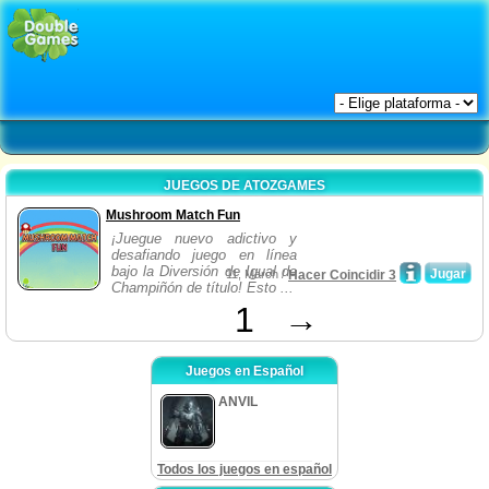
JUEGOS DE ATOZGAMES
Mushroom Match Fun
¡Juegue nuevo adictivo y
desafiando juego en línea
bajo la Diversión de Igual de
Jugar
11, March /
Hacer Coincidir 3
Champiñón de título! Esto ...
1
→
Juegos en Español
ANVIL
Todos los juegos en español