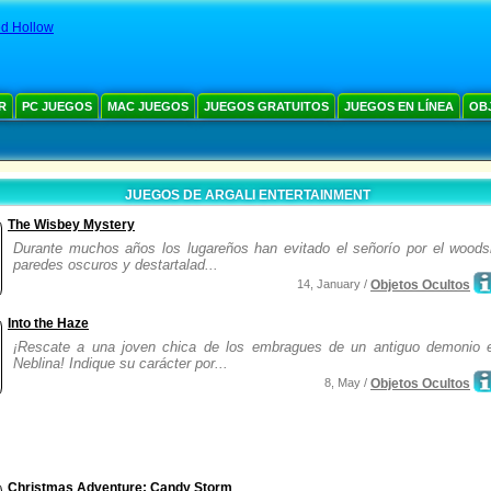
d Hollow
R
PC JUEGOS
MAC JUEGOS
JUEGOS GRATUITOS
JUEGOS EN LÍNEA
OB
JUEGOS DE ARGALI ENTERTAINMENT
The Wisbey Mystery
Durante muchos años los lugareños han evitado el señorío por el woods
paredes oscuros y destartalad...
14, January /
Objetos Ocultos
Into the Haze
¡Rescate a una joven chica de los embragues de un antiguo demonio 
Neblina! Indique su carácter por...
8, May /
Objetos Ocultos
Christmas Adventure: Candy Storm