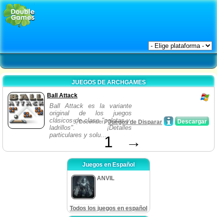
JUEGOS DE ARCHGAMES
Ball Attack
Ball Attack es la variante
original de los juegos
clásicos de clase "pelotas-y-
Descargar
5, December /
Juegos de Disparar
ladrillos". ¡Detalles
particulares y solu...
1
→
Juegos en Español
ANVIL
Todos los juegos en español