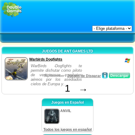
JUEGOS DE ANT GAMES LTD
Warbirds Dogfights
WarBirds -Dogfights te
permite disfrutar como piloto
de vertiginosos combates
Descargar
30, November /
Juegos de Disparar
aéreos por los asediados
cielos de Europa y...
1
→
Juegos en Español
ANVIL
Todos los juegos en español