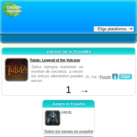
JUEGOS DE ALTAGAMES
Tulula: Legend of the Volcano
Selva siempre mantener un
montón de secretos, a veces
los únicos elementos pueden
Jugar
25, July /
Puzzle
encon...
1
→
Juegos en Español
ANVIL
Todos los juegos en español