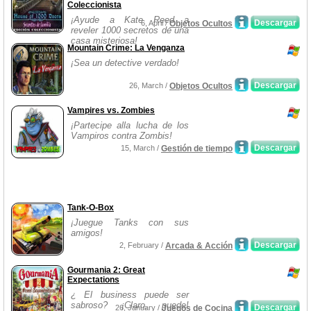
Coleccionista
¡Ayude a Kate Reed a
Descargar
6, April /
Objetos Ocultos
reveler 1000 secretos de una
casa misteriosa!
Mountain Crime: La Venganza
¡Sea un detective verdado!
Descargar
26, March /
Objetos Ocultos
Vampires vs. Zombies
¡Partecipe alla lucha de los
Vampiros contra Zombis!
Descargar
15, March /
Gestión de tiempo
Tank-O-Box
¡Juegue Tanks con sus
amigos!
Descargar
2, February /
Arcada & Acción
Gourmania 2: Great
Expectations
¿ El business puede ser
sabroso? ¡Claro, puede!
Descargar
26, January /
Juegos de Cocina