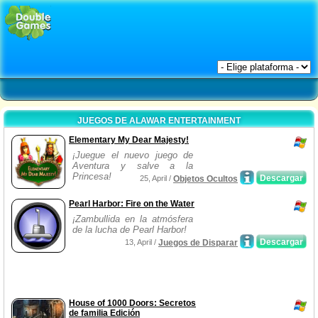
JUEGOS DE ALAWAR ENTERTAINMENT
Elementary My Dear Majesty!
¡Juegue el nuevo juego de
Aventura y salve a la
Princesa!
Descargar
25, April /
Objetos Ocultos
Pearl Harbor: Fire on the Water
¡Zambullida en la atmósfera
de la lucha de Pearl Harbor!
Descargar
13, April /
Juegos de Disparar
House of 1000 Doors: Secretos
de familia Edición