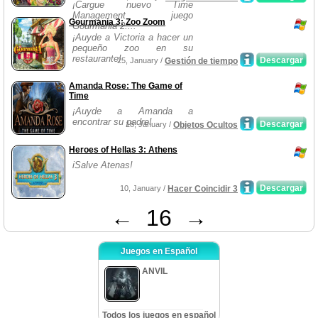
¡Cargue nuevo Time
Management juego
Gourmania 3: Zoo Zoom
Gourmania 2:...
¡Auyde a Victoria a hacer un
pequeño zoo en su
restaurante!
Descargar
25, January /
Gestión de tiempo
Amanda Rose: The Game of
Time
¡Auyde a Amanda a
encontrar su padre!
Descargar
18, January /
Objetos Ocultos
Heroes of Hellas 3: Athens
iSalve Atenas!
Descargar
10, January /
Hacer Coincidir 3
←
16
→
Juegos en Español
ANVIL
Todos los juegos en español