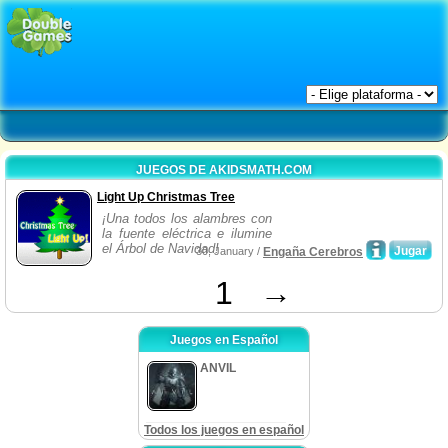
JUEGOS DE AKIDSMATH.COM
Light Up Christmas Tree
¡Una todos los alambres con
la fuente eléctrica e ilumine
el Árbol de Navidad!
Jugar
30, January /
Engaña Cerebros
1
→
Juegos en Español
ANVIL
Todos los juegos en español