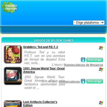
JUEGOS DE 8FLOOR GAMES
Griddlers: Ted and P.E.T. 2
Profesor Ted y su robot
P.E.T. son en una aventura
de tiempo de disparo! Esta
Descargar
vez, está...
3, March /
Rompecabezas de Mosaicos
1001 Jigsaw World Tour: Great
America
1001 Jigsaw World Tour:
Great America ofrece una
Descargar
21, February /
Rompecabezas
fantástica oportunidad para
sentir el ...
Lost Artifacts Collector's
Edition