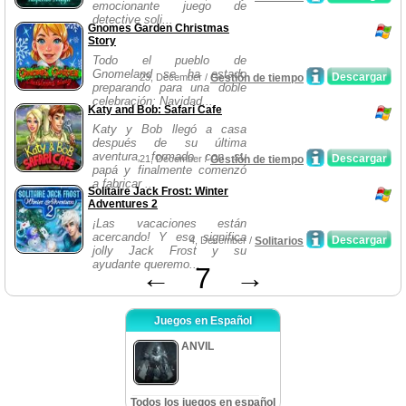
emocionante juego de
detective soli...
Gnomes Garden Christmas
Story
Todo el pueblo de
Gnomeland se ha estado
Descargar
23, December /
Gestión de tiempo
preparando para una doble
celebración: Navidad...
Katy and Bob: Safari Cafe
Katy y Bob llegó a casa
después de su última
aventura, formado con su
Descargar
21, December /
Gestión de tiempo
papá y finalmente comenzó
a fabricar ...
Solitaire Jack Frost: Winter
Adventures 2
¡Las vacaciones están
acercando! Y eso significa
Descargar
4, December /
Solitarios
jolly Jack Frost y su
ayudante queremo...
←
7
→
Juegos en Español
ANVIL
Todos los juegos en español