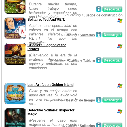
Durante mucho tiempo,
Claire trabajó como
Descargar
historiador y arqueólogo en
7, February /
Juegos de construcción
una Universidad p...
Solitaire: Ted And P.E.T.
Aquí es una oportunidad de
cabeza en el tiempo con
valientes viajeros Ted y
Descargar
5, February /
Solitarios
P.E.T.! ¡He aquí las
maravillas...
Griddlers: Legend of the
Pirates
¡Bienvenido a la era de la
piratería! ¡Recoger a su
Descargar
19, January /
Cartas y Tablero
equipo y embárcate en una
emocionan...
Lost Artifacts: Golden Island
Claire y su equipo están en
apuro otra vez. Su avión voló
en una terrible tormenta y
Descargar
6, January /
Gestión de tiempo
se...
Detective Solitaire: Inspector
Magic
¡Resuelve el caso más
mágico de la historia en este
Descargar
2, January /
Solitarios